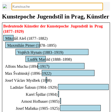
Kunstepoche Jugendstil in Prag, Künstler
Bedeutende Künstler der Kunstepoche
Jugendstil
in
Prag
(1877–1929)
Mikoláš Aleš (1877–1882)
Maxmilián Pirner (1878–1895)
Vojtěch Hynais (1883–1919)
Luděk Marold (1888–1898)
Alfons Mucha (1894–1917)
Max Švabinský (1896–1922)
Josef Václav Myslbek (1898)
Ladislav Šaloun (1904–1929)
Karel Špillar (1904)
Arnost Hofbauer (1905)
Josef Mařatka (1905–1925)