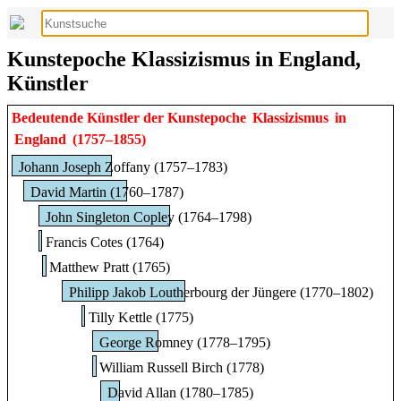
Kunstepoche Klassizismus in England,
Künstler
Bedeutende Künstler der Kunstepoche
Klassizismus
in
England
(1757–1855)
Johann Joseph Zoffany (1757–1783)
David Martin (1760–1787)
John Singleton Copley (1764–1798)
Francis Cotes (1764)
Matthew Pratt (1765)
Philipp Jakob Loutherbourg der Jüngere (1770–1802)
Tilly Kettle (1775)
George Romney (1778–1795)
William Russell Birch (1778)
David Allan (1780–1785)