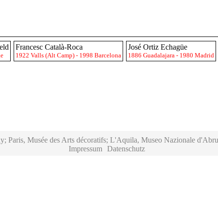
eld
Francesc Català-Roca
José Ortiz Echagüe
ge
1922 Valls (Alt Camp) - 1998 Barcelona
1886 Guadalajara - 1980 Madrid
y; Paris, Musée des Arts décoratifs; L'Aquila, Museo Nazionale d'Abru
Impressum
Datenschutz