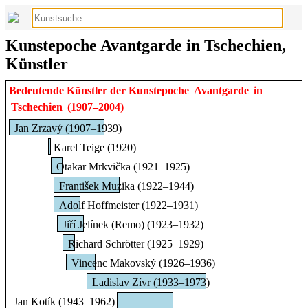
Kunstepoche Avantgarde in Tschechien,
Künstler
Bedeutende Künstler der Kunstepoche
Avantgarde
in
Tschechien
(1907–2004)
Jan Zrzavý (1907–1939)
Karel Teige (1920)
Otakar Mrkvička (1921–1925)
František Muzika (1922–1944)
Adolf Hoffmeister (1922–1931)
Jiří Jelínek (Remo) (1923–1932)
Richard Schrötter (1925–1929)
Vincenc Makovský (1926–1936)
Ladislav Zívr (1933–1973)
Jan Kotík (1943–1962)