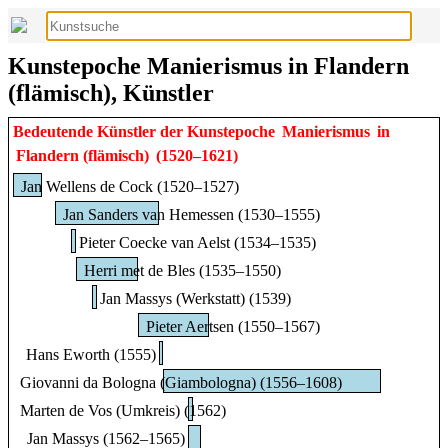
Kunstepoche Manierismus in Flandern
(flämisch), Künstler
Bedeutende Künstler der Kunstepoche
Manierismus
in
Flandern (flämisch)
(1520–1621)
Jan Wellens de Cock (1520–1527)
Jan Sanders van Hemessen (1530–1555)
Pieter Coecke van Aelst (1534–1535)
Herri met de Bles (1535–1550)
Jan Massys (Werkstatt) (1539)
Pieter Aertsen (1550–1567)
Hans Eworth (1555)
Giovanni da Bologna (Giambologna) (1556–1608)
Marten de Vos (Umkreis) (1562)
Jan Massys (1562–1565)