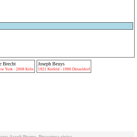
e Brecht
Joseph Beuys
ew York - 2008 Köln
1921 Krefeld - 1986 Düsseldorf
zzo; Ascoli Piceno, Pinacoteca civica