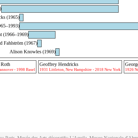
)
cks (1965)
1965–1993)
t (1966–1969)
d Fahlström (1967)
Alison Knowles (1969)
 Roth
Geoffrey Hendricks
Georg
annover - 1998 Basel
1931 Littleton, New Hampshire - 2018 New York
1926 N
y; Paris, Musée des Arts décoratifs; L'Aquila, Museo Nazionale d'Abru