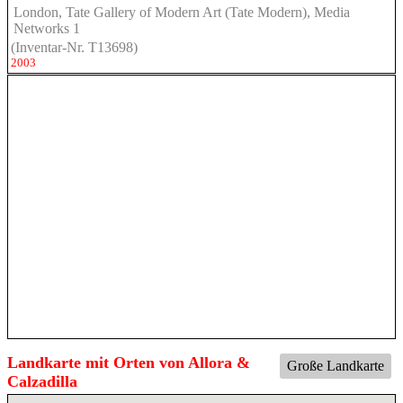
London, Tate Gallery of Modern Art (Tate Modern), Media
Networks 1
(Inventar-Nr. T13698)
2003
Landkarte mit Orten von Allora &
Große Landkarte
Calzadilla