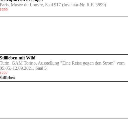
Paris, Musée du Louvre, Saal 917
(Inventar-Nr. R.F. 3899)
1699
Stillleben mit Wild
Turin, GAM Torino, Ausstellung "Eine Reise gegen den Strom" vom
05.05.-12.09.2021, Saal 5
1727
Stillleben
m 05.05.-12.09.2021 (1727)