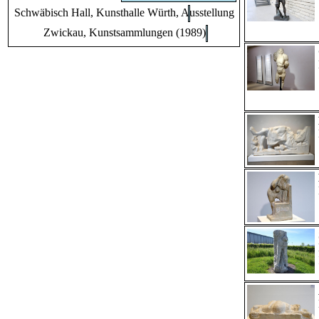
Schwäbisch Hall, Kunsthalle Würth, Ausstellung "Das Musée d'Art 
Zwickau, Kunstsammlungen (1989)