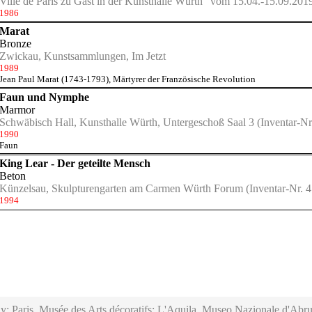
Ville de Paris zu Gast in der Kunsthalle Würth" vom 15.04.-15.09.201
1986
Marat
Bronze
Zwickau, Kunstsammlungen, Im Jetzt
1989
Jean Paul Marat (1743-1793), Märtyrer der Französische Revolution
Faun und Nymphe
Marmor
Schwäbisch Hall, Kunsthalle Würth, Untergeschoß Saal 3
(Inventar-Nr
1990
Faun
King Lear - Der geteilte Mensch
Beton
Künzelsau, Skulpturengarten am Carmen Würth Forum
(Inventar-Nr. 
1994
y; Paris, Musée des Arts décoratifs; L'Aquila, Museo Nazionale d'Abru