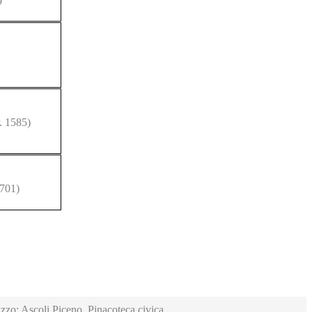
9
. 1585)
4701)
zzo; Ascoli Piceno, Pinacoteca civica