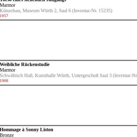
Marmor
Künzelsau, Museum Würth 2, Saal 6
(Inventar-Nr. 15235)
1957
Weibliche Rückenstudie
Marmor
Schwäbisch Hall, Kunsthalle Würth, Untergeschoß Saal 3
(Inventar-Nr
1968
 Spiel" vom 13.12.2021 - 26.02.2023 (1970–1984)
Hommage à Sonny Liston
4)
Bronze