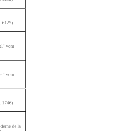
. 6125)
iel" vom
iel" vom
. 1746)
derne de la