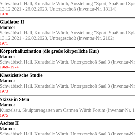
Schwäbisch Hall, Kunsthalle Würth, Ausstellung "Sport, Spaß und Sp
moderne de la Ville de Paris zu Gast in der Kunsthalle Würth" vom 15
13.12.2021 - 26.02.2023, Untergeschoß
(Inventar-Nr. 18114)
1970
Gladiator II
Marmor
Schwäbisch Hall, Kunsthalle Würth, Ausstellung "Sport, Spaß und Sp
13.12.2021 - 26.02.2023, Untergeschoß
(Inventar-Nr. 2102)
1971
Körperhalluzination (die große körperliche Kur)
Marmor
Schwäbisch Hall, Kunsthalle Würth, Untergeschoß Saal 3
(Inventar-Nr
1969–1974
Klassizistische Studie
Marmor
Schwäbisch Hall, Kunsthalle Würth, Untergeschoß Saal 3
(Inventar-Nr
1973
Skizze in Stein
Marmor
Künzelsau, Skulpturengarten am Carmen Würth Forum
(Inventar-Nr. 
1975
Ascites II
Marmor
Schwäbisch Hall, Kunsthalle Würth, Untergeschoß Saal 3
(Inventar-Nr