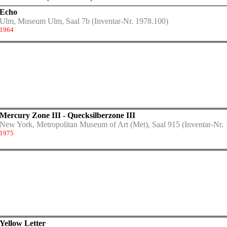
Echo
Ulm, Museum Ulm, Saal 7b
(Inventar-Nr. 1978.100)
1964
Mercury Zone III - Quecksilberzone III
New York, Metropolitan Museum of Art (Met), Saal 915
(Inventar-Nr.
1975
Yellow Letter