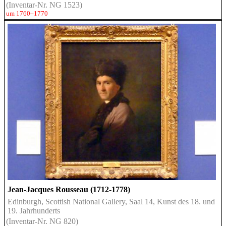
(Inventar-Nr. NG 1523)
um 1760–1770
Jean-Jacques Rousseau (1712-1778)
Edinburgh, Scottish National Gallery, Saal 14, Kunst des 18. und
19. Jahrhunderts
(Inventar-Nr. NG 820)