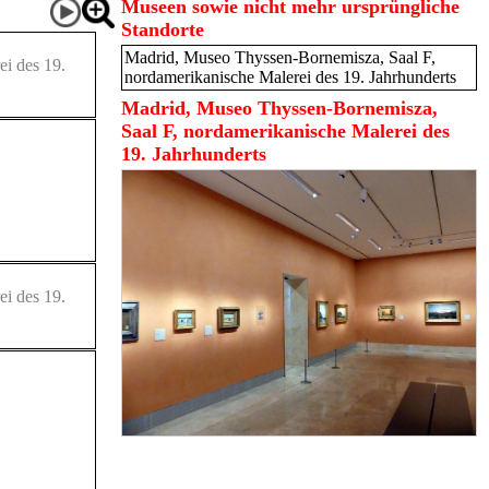
Museen sowie nicht mehr ursprüngliche
Standorte
Madrid, Museo Thyssen-Bornemisza, Saal F,
i des 19.
nordamerikanische Malerei des 19. Jahrhunderts
Madrid, Museo Thyssen-Bornemisza,
Saal F, nordamerikanische Malerei des
19. Jahrhunderts
i des 19.