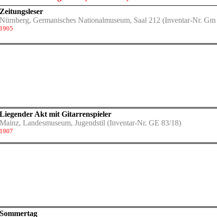
Zeitungsleser
Nürnberg, Germanisches Nationalmuseum, Saal 212
(Inventar-Nr. Gm
1905
Liegender Akt mit Gitarrenspieler
Mainz, Landesmuseum, Jugendstil
(Inventar-Nr. GE 83/18)
1907
Sommertag