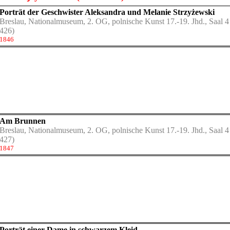
Porträt der Geschwister Aleksandra und Melanie Strzyżewski
Breslau, Nationalmuseum, 2. OG, polnische Kunst 17.-19. Jhd., Saal 4
426)
1846
Am Brunnen
Breslau, Nationalmuseum, 2. OG, polnische Kunst 17.-19. Jhd., Saal 4
427)
1847
Porträt einer Dame in schwarzem Kleid