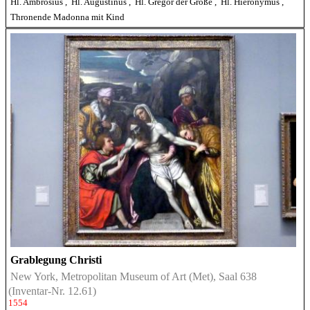
Hl. Ambrosius
,
Hl. Augustinus
,
Hl. Gregor der Große
,
Hl. Hieronymus
,
Thronende Madonna mit Kind
Grablegung Christi
New York, Metropolitan Museum of Art (Met), Saal 638
(Inventar-Nr. 12.61)
1554