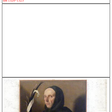
um 1520–1525